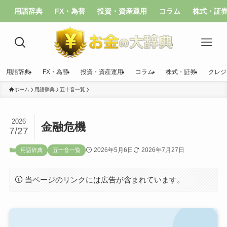
用語辞典
FX・為替
投資・資産運用
コラム
株式・証
用語辞典
FX・為替
投資・資産運用
コラム
株式・証券
クレジ
ホーム
用語辞典
五十音一覧
2026
金融危機
7/27
2026年5月6日
2026年7月27日
用語辞典
五十音一覧
当ページのリンクには広告が含まれています。