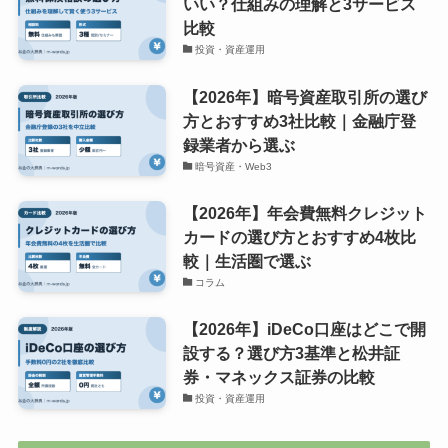
いい？仕組みの理解と3サービス
比較
投資・資産運用
【2026年】暗号資産取引所の選び
方とおすすめ3社比較｜金融庁登
録業者から選ぶ
暗号資産・Web3
【2026年】年会費無料クレジット
カードの選び方とおすすめ4枚比
較｜生活圏で選ぶ
コラム
【2026年】iDeCo口座はどこで開
設する？選び方3基準と松井証
券・マネックス証券の比較
投資・資産運用