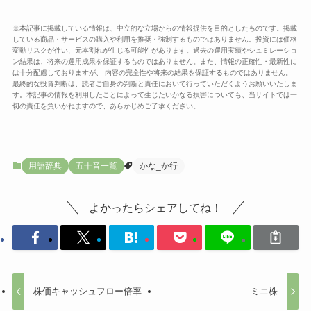
※本記事に掲載している情報は、中立的な立場からの情報提供を目的としたものです。掲載
している商品・サービスの購入や利用を推奨・強制するものではありません。投資には価格
変動リスクが伴い、元本割れが生じる可能性があります。過去の運用実績やシュミレーショ
ン結果は、将来の運用成果を保証するものではありません。また、情報の正確性・最新性に
は十分配慮しておりますが、 内容の完全性や将来の結果を保証するものではありません。
最終的な投資判断は、読者ご自身の判断と責任において行っていただくようお願いいたしま
す。本記事の情報を利用したことによって生じたいかなる損害についても、当サイトでは一
切の責任を負いかねますので、あらかじめご了承ください。
用語辞典
五十音一覧
かな_か行
よかったらシェアしてね！
株価キャッシュフロー倍率
ミニ株