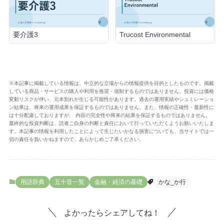
要介護3
Trucost Environmental
※本記事に掲載している情報は、中立的な立場からの情報提供を目的としたものです。掲載
している商品・サービスの購入や利用を推奨・強制するものではありません。投資には価格
変動リスクが伴い、元本割れが生じる可能性があります。過去の運用実績やシュミレーショ
ン結果は、将来の運用成果を保証するものではありません。また、情報の正確性・最新性に
は十分配慮しておりますが、 内容の完全性や将来の結果を保証するものではありません。
最終的な投資判断は、読者ご自身の判断と責任において行っていただくようお願いいたしま
す。本記事の情報を利用したことによって生じたいかなる損害についても、当サイトでは一
切の責任を負いかねますので、あらかじめご了承ください。
用語辞典
五十音一覧
金融・経済の基礎
かな_か行
よかったらシェアしてね！