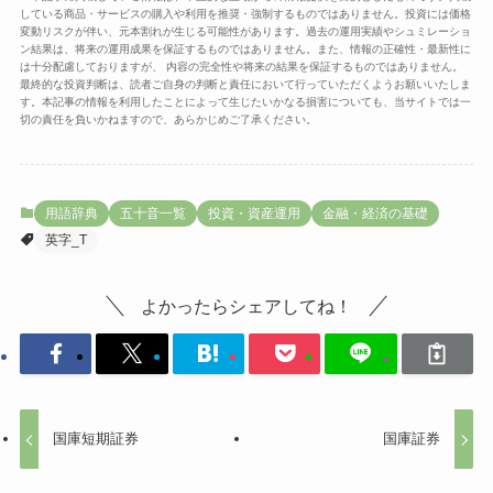
している商品・サービスの購入や利用を推奨・強制するものではありません。投資には価格
変動リスクが伴い、元本割れが生じる可能性があります。過去の運用実績やシュミレーショ
ン結果は、将来の運用成果を保証するものではありません。また、情報の正確性・最新性に
は十分配慮しておりますが、 内容の完全性や将来の結果を保証するものではありません。
最終的な投資判断は、読者ご自身の判断と責任において行っていただくようお願いいたしま
す。本記事の情報を利用したことによって生じたいかなる損害についても、当サイトでは一
切の責任を負いかねますので、あらかじめご了承ください。
用語辞典
五十音一覧
投資・資産運用
金融・経済の基礎
英字_T
よかったらシェアしてね！
国庫短期証券
国庫証券