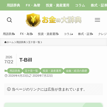
用語辞典
FX・為替
投資・資産運用
コラム
株式・証
用語辞典
FX・為替
投資・資産運用
コラム
株式・証券
クレジ
ホーム
用語辞典
五十音一覧
2026
T-Bill
7/22
用語辞典
五十音一覧
投資・資産運用
金融・経済の基礎
2026年4月23日
2026年7月22日
当ページのリンクには広告が含まれています。