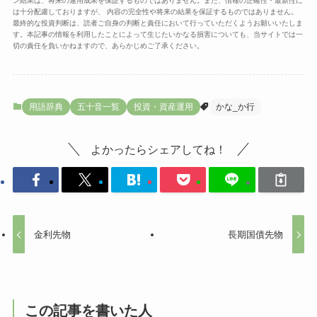
ン結果は、将来の運用成果を保証するものではありません。また、情報の正確性・最新性に
は十分配慮しておりますが、 内容の完全性や将来の結果を保証するものではありません。
最終的な投資判断は、読者ご自身の判断と責任において行っていただくようお願いいたしま
す。本記事の情報を利用したことによって生じたいかなる損害についても、当サイトでは一
切の責任を負いかねますので、あらかじめご了承ください。
用語辞典
五十音一覧
投資・資産運用
かな_か行
よかったらシェアしてね！
金利先物
長期国債先物
この記事を書いた人