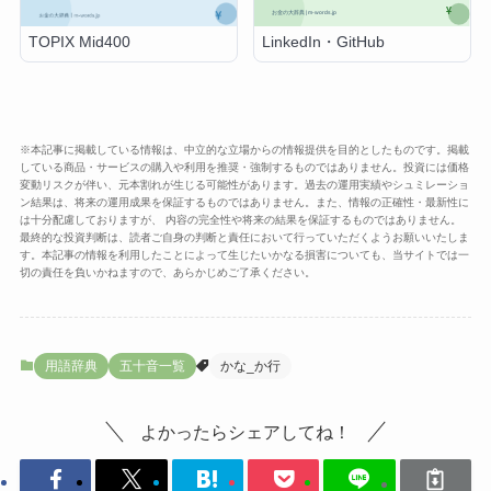
LinkedIn・GitHub
TOPIX Mid400
※本記事に掲載している情報は、中立的な立場からの情報提供を目的としたものです。掲載
している商品・サービスの購入や利用を推奨・強制するものではありません。投資には価格
変動リスクが伴い、元本割れが生じる可能性があります。過去の運用実績やシュミレーショ
ン結果は、将来の運用成果を保証するものではありません。また、情報の正確性・最新性に
は十分配慮しておりますが、 内容の完全性や将来の結果を保証するものではありません。
最終的な投資判断は、読者ご自身の判断と責任において行っていただくようお願いいたしま
す。本記事の情報を利用したことによって生じたいかなる損害についても、当サイトでは一
切の責任を負いかねますので、あらかじめご了承ください。
用語辞典
五十音一覧
かな_か行
よかったらシェアしてね！