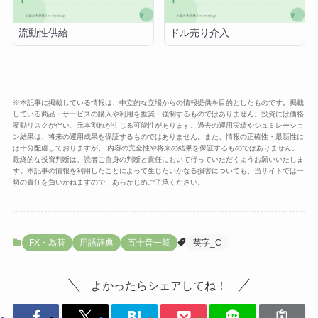
流動性供給
ドル売り介入
※本記事に掲載している情報は、中立的な立場からの情報提供を目的としたものです。掲載
している商品・サービスの購入や利用を推奨・強制するものではありません。投資には価格
変動リスクが伴い、元本割れが生じる可能性があります。過去の運用実績やシュミレーショ
ン結果は、将来の運用成果を保証するものではありません。また、情報の正確性・最新性に
は十分配慮しておりますが、 内容の完全性や将来の結果を保証するものではありません。
最終的な投資判断は、読者ご自身の判断と責任において行っていただくようお願いいたしま
す。本記事の情報を利用したことによって生じたいかなる損害についても、当サイトでは一
切の責任を負いかねますので、あらかじめご了承ください。
FX・為替
用語辞典
五十音一覧
英字_C
よかったらシェアしてね！