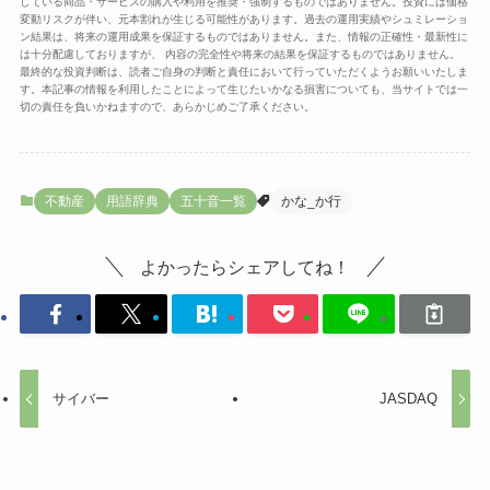
している商品・サービスの購入や利用を推奨・強制するものではありません。投資には価格
変動リスクが伴い、元本割れが生じる可能性があります。過去の運用実績やシュミレーショ
ン結果は、将来の運用成果を保証するものではありません。また、情報の正確性・最新性に
は十分配慮しておりますが、 内容の完全性や将来の結果を保証するものではありません。
最終的な投資判断は、読者ご自身の判断と責任において行っていただくようお願いいたしま
す。本記事の情報を利用したことによって生じたいかなる損害についても、当サイトでは一
切の責任を負いかねますので、あらかじめご了承ください。
不動産
用語辞典
五十音一覧
かな_か行
よかったらシェアしてね！
サイバー
JASDAQ