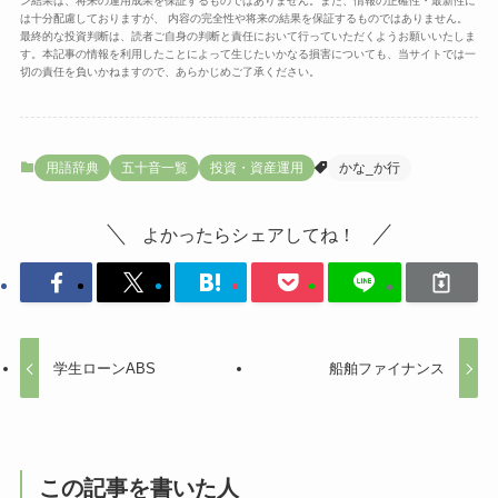
ン結果は、将来の運用成果を保証するものではありません。また、情報の正確性・最新性に
は十分配慮しておりますが、 内容の完全性や将来の結果を保証するものではありません。
最終的な投資判断は、読者ご自身の判断と責任において行っていただくようお願いいたしま
す。本記事の情報を利用したことによって生じたいかなる損害についても、当サイトでは一
切の責任を負いかねますので、あらかじめご了承ください。
用語辞典
五十音一覧
投資・資産運用
かな_か行
よかったらシェアしてね！
学生ローンABS
船舶ファイナンス
この記事を書いた人