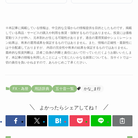
※本記事に掲載している情報は、中立的な立場からの情報提供を目的としたものです。掲載
している商品・サービスの購入や利用を推奨・強制するものではありません。投資には価格
変動リスクが伴い、元本割れが生じる可能性があります。過去の運用実績やシュミレーショ
ン結果は、将来の運用成果を保証するものではありません。また、情報の正確性・最新性に
は十分配慮しておりますが、 内容の完全性や将来の結果を保証するものではありません。
最終的な投資判断は、読者ご自身の判断と責任において行っていただくようお願いいたしま
す。本記事の情報を利用したことによって生じたいかなる損害についても、当サイトでは一
切の責任を負いかねますので、あらかじめご了承ください。
FX・為替
用語辞典
五十音一覧
かな_ま行
よかったらシェアしてね！