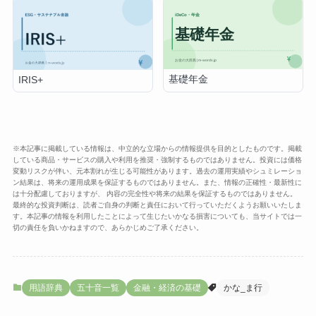
基礎年金
IRIS+
※本記事に掲載している情報は、中立的な立場からの情報提供を目的としたものです。掲載
している商品・サービスの購入や利用を推奨・強制するものではありません。投資には価格
変動リスクが伴い、元本割れが生じる可能性があります。過去の運用実績やシュミレーショ
ン結果は、将来の運用成果を保証するものではありません。また、情報の正確性・最新性に
は十分配慮しておりますが、 内容の完全性や将来の結果を保証するものではありません。
最終的な投資判断は、読者ご自身の判断と責任において行っていただくようお願いいたしま
す。本記事の情報を利用したことによって生じたいかなる損害についても、当サイトでは一
切の責任を負いかねますので、あらかじめご了承ください。
用語辞典
五十音一覧
金融・経済の基礎
かな_ま行