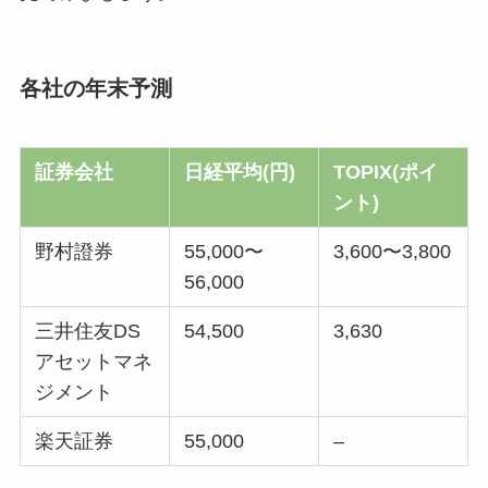
各社の年末予測
証券会社
日経平均(円)
TOPIX(ポイ
ント)
野村證券
55,000〜
3,600〜3,800
56,000
三井住友DS
54,500
3,630
アセットマネ
ジメント
楽天証券
55,000
–