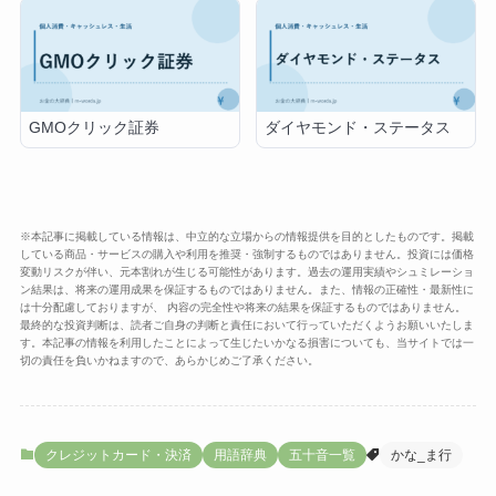
GMOクリック証券
ダイヤモンド・ステータス
※本記事に掲載している情報は、中立的な立場からの情報提供を目的としたものです。掲載
している商品・サービスの購入や利用を推奨・強制するものではありません。投資には価格
変動リスクが伴い、元本割れが生じる可能性があります。過去の運用実績やシュミレーショ
ン結果は、将来の運用成果を保証するものではありません。また、情報の正確性・最新性に
は十分配慮しておりますが、 内容の完全性や将来の結果を保証するものではありません。
最終的な投資判断は、読者ご自身の判断と責任において行っていただくようお願いいたしま
す。本記事の情報を利用したことによって生じたいかなる損害についても、当サイトでは一
切の責任を負いかねますので、あらかじめご了承ください。
クレジットカード・決済
用語辞典
五十音一覧
かな_ま行