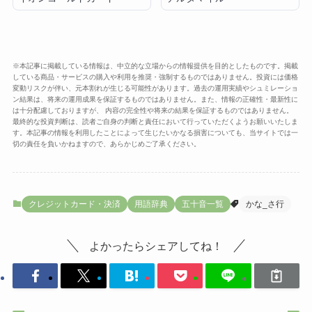
※本記事に掲載している情報は、中立的な立場からの情報提供を目的としたものです。掲載
している商品・サービスの購入や利用を推奨・強制するものではありません。投資には価格
変動リスクが伴い、元本割れが生じる可能性があります。過去の運用実績やシュミレーショ
ン結果は、将来の運用成果を保証するものではありません。また、情報の正確性・最新性に
は十分配慮しておりますが、 内容の完全性や将来の結果を保証するものではありません。
最終的な投資判断は、読者ご自身の判断と責任において行っていただくようお願いいたしま
す。本記事の情報を利用したことによって生じたいかなる損害についても、当サイトでは一
切の責任を負いかねますので、あらかじめご了承ください。
クレジットカード・決済
用語辞典
五十音一覧
かな_さ行
よかったらシェアしてね！