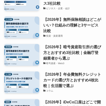
ス3社比較
ビジネス・企業・会計
【2026年】無料保険相談はどこが
いい？仕組みの理解と3サービス
比較
投資・資産運用
【2026年】暗号資産取引所の選び
方とおすすめ3社比較｜金融庁登
録業者から選ぶ
暗号資産・Web3
【2026年】年会費無料クレジット
カードの選び方とおすすめ4枚比
較｜生活圏で選ぶ
コラム
【2026年】iDeCo口座はどこで開