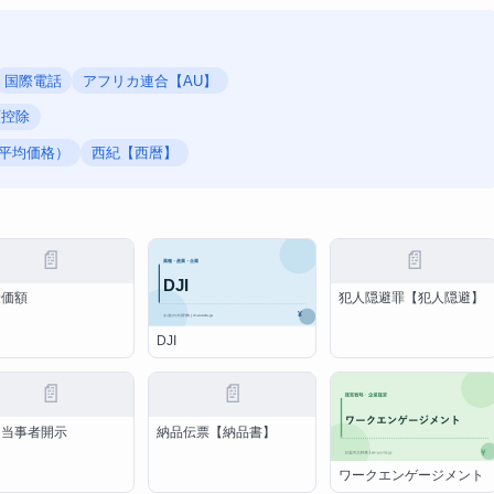
国際電話
アフリカ連合【AU】
額控除
高加重平均価格）
西紀【西暦】
📄
📄
険価額
犯人隠避罪【犯人隠避】
DJI
📄
📄
連当事者開示
納品伝票【納品書】
ワークエンゲージメント