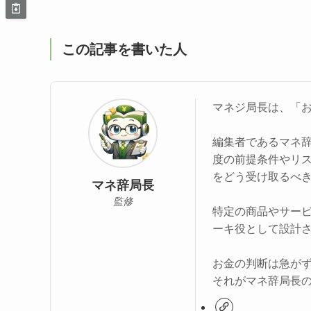
この記事を書いた人
マネジ局長は、「
編集者であるマネ
度の前提条件やリ
をどう受け取るべ
マネ辞局長
監修
特定の商品やサー
ーキ役として設計
お金の判断は急が
それがマネ辞局長