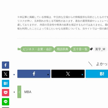
※本記事に掲載している情報は、中立的な立場からの情報提供を目的としたもので
リスクが伴い、元本割れが生じる可能性があります。過去の運用実績やシュミレー
慮しておりますが、 内容の完全性や将来の結果を保証するものではありません。
報を利用したことによって生じたいかなる損害についても、当サイトでは一切の責
ビジネス・企業・会計
用語辞典
五十音一覧
英字_M
よかっ
MBA