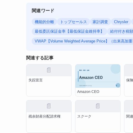
関連ワード
機能的分離
トップセールス
家計調査
Chrysler
最低委託保証金率【最低保証金維持率】
給付付き税
VWAP【Volume Weighted Average Price】（出来
関連する記事
📄
失踪宣言
保
Amazon CEO
📄
📄
残余財産分配請求権
スクーク
関