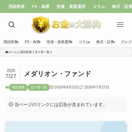
用語辞典
FX・為替
投資・資産運用
コラム
株式・証
用語辞典
FX・為替
投資・資産運用
コラム
株式・証券
クレジ
ホーム
用語辞典
五十音一覧
2026
メダリオン・ファンド
7/27
2026年4月23日
2026年7月27日
用語辞典
五十音一覧
当ページのリンクには広告が含まれています。