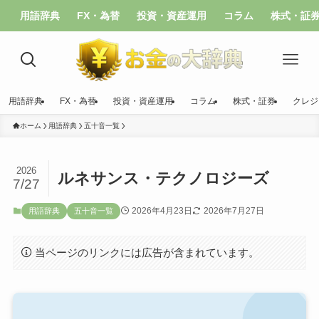
用語辞典
FX・為替
投資・資産運用
コラム
株式・証
用語辞典
FX・為替
投資・資産運用
コラム
株式・証券
クレジ
ホーム
用語辞典
五十音一覧
2026
ルネサンス・テクノロジーズ
7/27
2026年4月23日
2026年7月27日
用語辞典
五十音一覧
当ページのリンクには広告が含まれています。