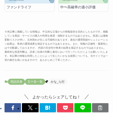
ファンドライフ
中〜高確率の過小評価
※本記事に掲載している情報は、中立的な立場からの情報提供を目的としたものです。掲載
している商品・サービスの購入や利用を推奨・強制するものではありません。投資には価格
変動リスクが伴い、元本割れが生じる可能性があります。過去の運用実績やシュミレーショ
ン結果は、将来の運用成果を保証するものではありません。また、情報の正確性・最新性に
は十分配慮しておりますが、 内容の完全性や将来の結果を保証するものではありません。
最終的な投資判断は、読者ご自身の判断と責任において行っていただくようお願いいたしま
す。本記事の情報を利用したことによって生じたいかなる損害についても、当サイトでは一
切の責任を負いかねますので、あらかじめご了承ください。
用語辞典
五十音一覧
かな_ら行
よかったらシェアしてね！