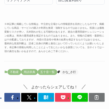
リファイナンス
自己資金利回り
※本記事に掲載している情報は、中立的な立場からの情報提供を目的としたものです。掲載
している商品・サービスの購入や利用を推奨・強制するものではありません。投資には価格
変動リスクが伴い、元本割れが生じる可能性があります。過去の運用実績やシュミレーショ
ン結果は、将来の運用成果を保証するものではありません。また、情報の正確性・最新性に
は十分配慮しておりますが、 内容の完全性や将来の結果を保証するものではありません。
最終的な投資判断は、読者ご自身の判断と責任において行っていただくようお願いいたしま
す。本記事の情報を利用したことによって生じたいかなる損害についても、当サイトでは一
切の責任を負いかねますので、あらかじめご了承ください。
不動産
用語辞典
五十音一覧
かな_さ行
よかったらシェアしてね！