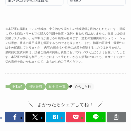
空き家対策特別措置法
MaaS
※本記事に掲載している情報は、中立的な立場からの情報提供を目的としたものです。掲載
している商品・サービスの購入や利用を推奨・強制するものではありません。投資には価格
変動リスクが伴い、元本割れが生じる可能性があります。過去の運用実績やシュミレーショ
ン結果は、将来の運用成果を保証するものではありません。また、情報の正確性・最新性に
は十分配慮しておりますが、 内容の完全性や将来の結果を保証するものではありません。
最終的な投資判断は、読者ご自身の判断と責任において行っていただくようお願いいたしま
す。本記事の情報を利用したことによって生じたいかなる損害についても、当サイトでは一
切の責任を負いかねますので、あらかじめご了承ください。
不動産
用語辞典
五十音一覧
かな_ら行
よかったらシェアしてね！