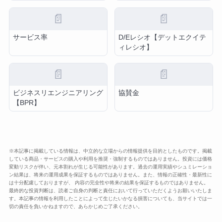
📄
📄
サービス率
D/Eレシオ【デットエクイテ
ィレシオ】
📄
📄
ビジネスリエンジニアリング
協賛金
【BPR】
※本記事に掲載している情報は、中立的な立場からの情報提供を目的としたものです。掲載
している商品・サービスの購入や利用を推奨・強制するものではありません。投資には価格
変動リスクが伴い、元本割れが生じる可能性があります。過去の運用実績やシュミレーショ
ン結果は、将来の運用成果を保証するものではありません。また、情報の正確性・最新性に
は十分配慮しておりますが、 内容の完全性や将来の結果を保証するものではありません。
最終的な投資判断は、読者ご自身の判断と責任において行っていただくようお願いいたしま
す。本記事の情報を利用したことによって生じたいかなる損害についても、当サイトでは一
切の責任を負いかねますので、あらかじめご了承ください。