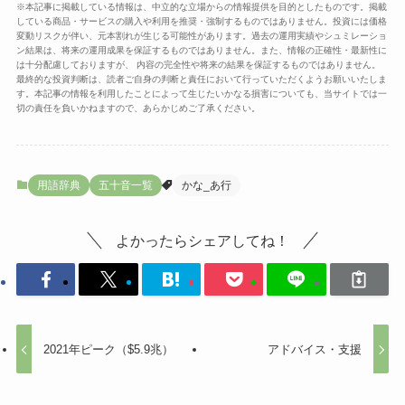
※本記事に掲載している情報は、中立的な立場からの情報提供を目的としたものです。掲載
している商品・サービスの購入や利用を推奨・強制するものではありません。投資には価格
変動リスクが伴い、元本割れが生じる可能性があります。過去の運用実績やシュミレーショ
ン結果は、将来の運用成果を保証するものではありません。また、情報の正確性・最新性に
は十分配慮しておりますが、 内容の完全性や将来の結果を保証するものではありません。
最終的な投資判断は、読者ご自身の判断と責任において行っていただくようお願いいたしま
す。本記事の情報を利用したことによって生じたいかなる損害についても、当サイトでは一
切の責任を負いかねますので、あらかじめご了承ください。
用語辞典
五十音一覧
かな_あ行
よかったらシェアしてね！
2021年ピーク（$5.9兆）
アドバイス・支援