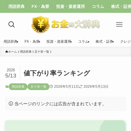
用語辞典
FX・為替
投資・資産運用
コラム
株式・証
用語辞典
FX・為替
投資・資産運用
コラム
株式・証券
クレジ
ホーム
用語辞典
五十音一覧
2026
値下がり率ランキング
5/13
2026年5月11日
2026年5月13日
用語辞典
五十音一覧
当ページのリンクには広告が含まれています。