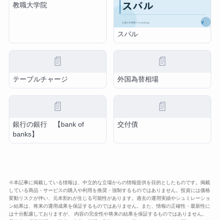
教職大学院
スバル
📄
📄
テーブルチャージ
外国為替相場
📄
📄
銀行の銀行 【bank of
交付債
banks】
※本記事に掲載している情報は、中立的な立場からの情報提供を目的としたものです。掲載
している商品・サービスの購入や利用を推奨・強制するものではありません。投資には価格
変動リスクが伴い、元本割れが生じる可能性があります。過去の運用実績やシュミレーショ
ン結果は、将来の運用成果を保証するものではありません。また、情報の正確性・最新性に
は十分配慮しておりますが、 内容の完全性や将来の結果を保証するものではありません。