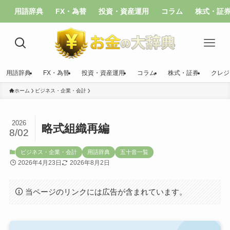
用語辞典
FX・為替
投資・資産運用
コラム
株式・証
用語辞典
FX・為替
投資・資産運用
コラム
株式・証券
クレジ
ホーム
ビジネス・企業・会計
2026
略式組織再編
8/02
ビジネス・企業・会計
用語辞典
五十音一覧
2026年4月23日
2026年8月2日
当ページのリンクには広告が含まれています。