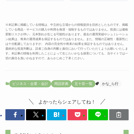
※本記事に掲載している情報は、中立的な立場からの情報提供を目的としたものです。掲載
している商品・サービスの購入や利用を推奨・強制するものではありません。投資には価格
変動リスクが伴い、元本割れが生じる可能性があります。過去の運用実績やシュミレーショ
ン結果は、将来の運用成果を保証するものではありません。また、情報の正確性・最新性に
は十分配慮しておりますが、 内容の完全性や将来の結果を保証するものではありません。
最終的な投資判断は、読者ご自身の判断と責任において行っていただくようお願いいたしま
す。本記事の情報を利用したことによって生じたいかなる損害についても、当サイトでは一
切の責任を負いかねますので、あらかじめご了承ください。
ビジネス・企業・会計
用語辞典
五十音一覧
かな_ら行
よかったらシェアしてね！