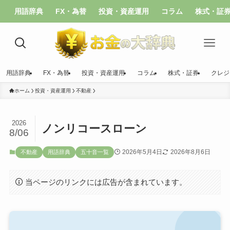
用語辞典
FX・為替
投資・資産運用
コラム
株式・証
用語辞典
FX・為替
投資・資産運用
コラム
株式・証券
クレジ
ホーム
投資・資産運用
不動産
2026
ノンリコースローン
8/06
2026年5月4日
2026年8月6日
不動産
用語辞典
五十音一覧
当ページのリンクには広告が含まれています。