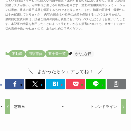
している商品・サービスの購入や利用を推奨・強制するものではありません。投資には価格
変動リスクが伴い、元本割れが生じる可能性があります。過去の運用実績やシュミレーショ
ン結果は、将来の運用成果を保証するものではありません。また、情報の正確性・最新性に
は十分配慮しておりますが、 内容の完全性や将来の結果を保証するものではありません。
最終的な投資判断は、読者ご自身の判断と責任において行っていただくようお願いいたしま
す。本記事の情報を利用したことによって生じたいかなる損害についても、当サイトでは一
切の責任を負いかねますので、あらかじめご了承ください。
不動産
用語辞典
五十音一覧
かな_な行
よかったらシェアしてね！
窓埋め
トレンドライン