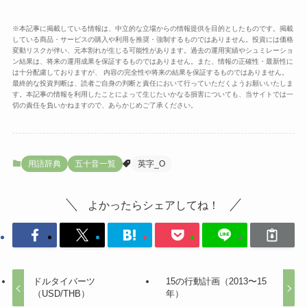
※本記事に掲載している情報は、中立的な立場からの情報提供を目的としたものです。掲載
している商品・サービスの購入や利用を推奨・強制するものではありません。投資には価格
変動リスクが伴い、元本割れが生じる可能性があります。過去の運用実績やシュミレーショ
ン結果は、将来の運用成果を保証するものではありません。また、情報の正確性・最新性に
は十分配慮しておりますが、 内容の完全性や将来の結果を保証するものではありません。
最終的な投資判断は、読者ご自身の判断と責任において行っていただくようお願いいたしま
す。本記事の情報を利用したことによって生じたいかなる損害についても、当サイトでは一
切の責任を負いかねますので、あらかじめご了承ください。
用語辞典
五十音一覧
英字_O
よかったらシェアしてね！
ドルタイバーツ
15の行動計画（2013〜15
（USD/THB）
年）