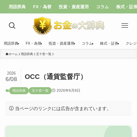
用語辞典
FX・為替
投資・資産運用
コラム
株式・証
用語辞典
FX・為替
投資・資産運用
コラム
株式・証券
クレジ
ホーム
用語辞典
五十音一覧
2026
OCC（通貨監督庁）
6/08
2026年6月8日
用語辞典
五十音一覧
当ページのリンクには広告が含まれています。