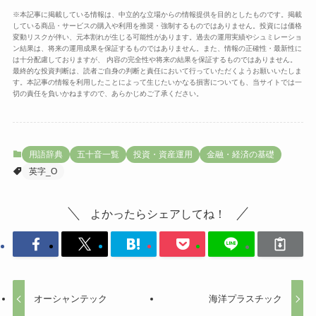
※本記事に掲載している情報は、中立的な立場からの情報提供を目的としたものです。掲載
している商品・サービスの購入や利用を推奨・強制するものではありません。投資には価格
変動リスクが伴い、元本割れが生じる可能性があります。過去の運用実績やシュミレーショ
ン結果は、将来の運用成果を保証するものではありません。また、情報の正確性・最新性に
は十分配慮しておりますが、 内容の完全性や将来の結果を保証するものではありません。
最終的な投資判断は、読者ご自身の判断と責任において行っていただくようお願いいたしま
す。本記事の情報を利用したことによって生じたいかなる損害についても、当サイトでは一
切の責任を負いかねますので、あらかじめご了承ください。
用語辞典
五十音一覧
投資・資産運用
金融・経済の基礎
英字_O
よかったらシェアしてね！
オーシャンテック
海洋プラスチック