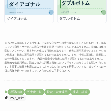
ダブルボトム
ダイアゴナル
※本記事に掲載している情報は、中立的な立場からの情報提供を目的としたものです。掲載
している商品・サービスの購入や利用を推奨・強制するものではありません。投資には価格
変動リスクが伴い、元本割れが生じる可能性があります。過去の運用実績やシュミレーショ
ン結果は、将来の運用成果を保証するものではありません。また、情報の正確性・最新性に
は十分配慮しておりますが、 内容の完全性や将来の結果を保証するものではありません。
最終的な投資判断は、読者ご自身の判断と責任において行っていただくようお願いいたしま
す。本記事の情報を利用したことによって生じたいかなる損害についても、当サイトでは一
切の責任を負いかねますので、あらかじめご了承ください。
用語辞典
五十音一覧
投資・資産運用
株式・証券
かな_か行