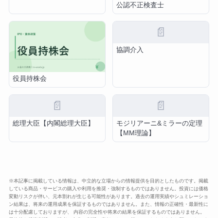
公認不正検査士
📄
協調介入
役員持株会
📄
📄
総理大臣【内閣総理大臣】
モジリアーニ&ミラーの定理
【MM理論】
※本記事に掲載している情報は、中立的な立場からの情報提供を目的としたものです。掲載
している商品・サービスの購入や利用を推奨・強制するものではありません。投資には価格
変動リスクが伴い、元本割れが生じる可能性があります。過去の運用実績やシュミレーショ
ン結果は、将来の運用成果を保証するものではありません。また、情報の正確性・最新性に
は十分配慮しておりますが、 内容の完全性や将来の結果を保証するものではありません。