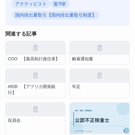
アクティビスト
濫?I挙
国内排出量取引【国内排出量取引制度】
関連する記事
📄
📄
COO 【最高執行責任者】
解雇通知書
📄
📄
AfDB 【アフリカ開発銀
年足
行】
📄
役員会