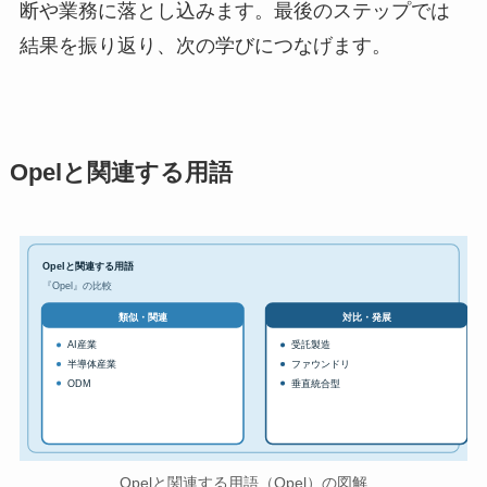
断や業務に落とし込みます。最後のステップでは
結果を振り返り、次の学びにつなげます。
Opelと関連する用語
Opelと関連する用語
『Opel』の比較
対比・発展
類似・関連
AI産業
受託製造
半導体産業
ファウンドリ
ODM
垂直統合型
Opelと関連する用語（Opel）の図解