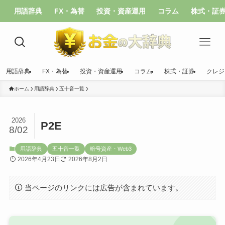
用語辞典
FX・為替
投資・資産運用
コラム
株式・証
用語辞典
FX・為替
投資・資産運用
コラム
株式・証券
クレジ
ホーム
用語辞典
五十音一覧
2026
P2E
8/02
用語辞典
五十音一覧
暗号資産・Web3
2026年4月23日
2026年8月2日
当ページのリンクには広告が含まれています。