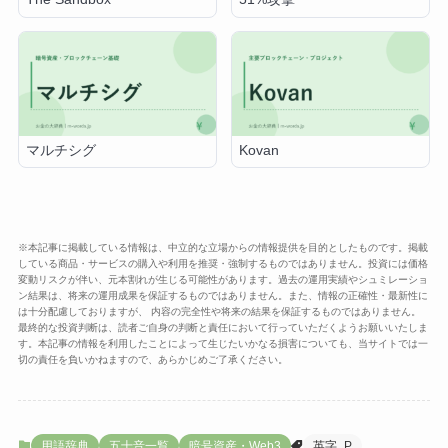
マルチシグ
Kovan
※本記事に掲載している情報は、中立的な立場からの情報提供を目的としたものです。掲載
している商品・サービスの購入や利用を推奨・強制するものではありません。投資には価格
変動リスクが伴い、元本割れが生じる可能性があります。過去の運用実績やシュミレーショ
ン結果は、将来の運用成果を保証するものではありません。また、情報の正確性・最新性に
は十分配慮しておりますが、 内容の完全性や将来の結果を保証するものではありません。
最終的な投資判断は、読者ご自身の判断と責任において行っていただくようお願いいたしま
す。本記事の情報を利用したことによって生じたいかなる損害についても、当サイトでは一
切の責任を負いかねますので、あらかじめご了承ください。
用語辞典
五十音一覧
暗号資産・Web3
英字_P