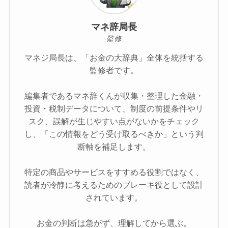
マネ辞局長
監修
マネジ局長は、「お金の大辞典」全体を統括する
監修者です。
編集者であるマネ辞くんが収集・整理した金融・
投資・税制データについて、制度の前提条件やリ
スク、誤解が生じやすい点がないかをチェック
し、「この情報をどう受け取るべきか」という判
断軸を補足します。
特定の商品やサービスをすすめる役割ではなく、
読者が冷静に考えるためのブレーキ役として設計
されています。
お金の判断は急がず、理解してから選ぶ。