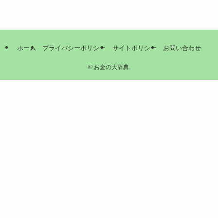
ホーム
プライバシーポリシー
サイトポリシー
お問い合わせ
©
お金の大辞典.