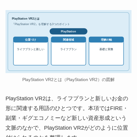
PlayStation VR2とは
『PlayStation VR2』を理解する3つのポイント
PlayStation
位置づけ
関連領域
理解の軸
ライフプランと新しい
ライフプラン
基礎と実務
PlayStation VR2とは（PlayStation VR2）の図解
PlayStation VR2は、ライフプランと新しいお金の
形に関連する用語のひとつです。本項ではFIRE・
副業・ギグエコノミーなど新しい資産形成という
文脈のなかで、PlayStation VR2がどのように位置