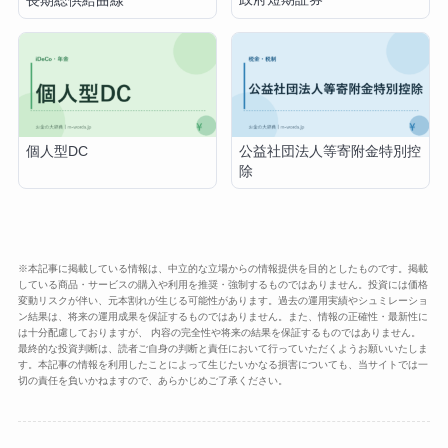
長期総供給曲線
個人型DC
公益社団法人等寄附金特別控
除
※本記事に掲載している情報は、中立的な立場からの情報提供を目的としたものです。掲載
している商品・サービスの購入や利用を推奨・強制するものではありません。投資には価格
変動リスクが伴い、元本割れが生じる可能性があります。過去の運用実績やシュミレーショ
ン結果は、将来の運用成果を保証するものではありません。また、情報の正確性・最新性に
は十分配慮しておりますが、 内容の完全性や将来の結果を保証するものではありません。
最終的な投資判断は、読者ご自身の判断と責任において行っていただくようお願いいたしま
す。本記事の情報を利用したことによって生じたいかなる損害についても、当サイトでは一
切の責任を負いかねますので、あらかじめご了承ください。