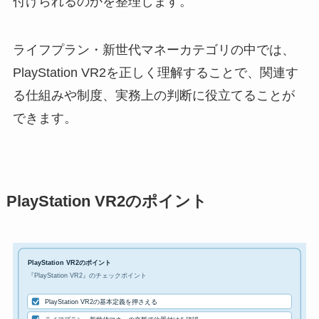
付けられるのかを整理します。
ライフプラン・新世代マネーカテゴリの中では、
PlayStation VR2を正しく理解することで、関連す
る仕組みや制度、実務上の判断に役立てることが
できます。
PlayStation VR2のポイント
PlayStation VR2のポイント
『PlayStation VR2』のチェックポイント
PlayStation VR2の基本定義を押さえる