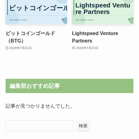
ビットコインゴールド
Lightspeed Venture
（BTG）
Partners
2026年7月21日
2026年7月21日
編集部おすすめ記事
記事が見つかりませんでした。
検索