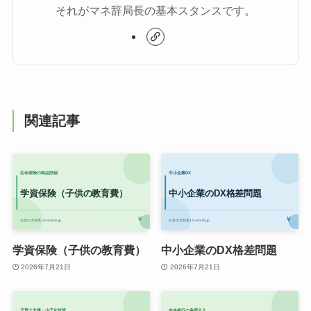
それがマネ辞局長の基本スタンスです。
関連記事
学資保険（子供の教育費）
中小企業のDX格差問題
2026年7月21日
2026年7月21日