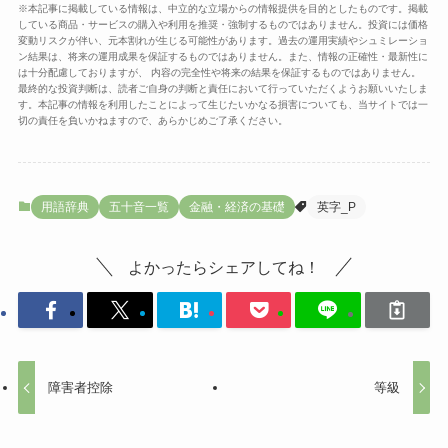
※本記事に掲載している情報は、中立的な立場からの情報提供を目的としたものです。掲載
している商品・サービスの購入や利用を推奨・強制するものではありません。投資には価格
変動リスクが伴い、元本割れが生じる可能性があります。過去の運用実績やシュミレーショ
ン結果は、将来の運用成果を保証するものではありません。また、情報の正確性・最新性に
は十分配慮しておりますが、 内容の完全性や将来の結果を保証するものではありません。
最終的な投資判断は、読者ご自身の判断と責任において行っていただくようお願いいたしま
す。本記事の情報を利用したことによって生じたいかなる損害についても、当サイトでは一
切の責任を負いかねますので、あらかじめご了承ください。
用語辞典
五十音一覧
金融・経済の基礎
英字_P
よかったらシェアしてね！
障害者控除
等級