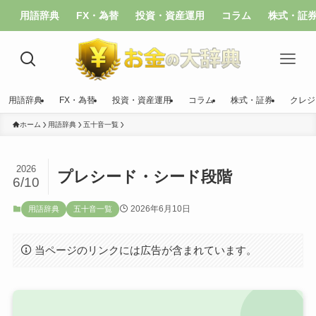
用語辞典
FX・為替
投資・資産運用
コラム
株式・証
用語辞典
FX・為替
投資・資産運用
コラム
株式・証券
クレジ
ホーム
用語辞典
五十音一覧
2026
プレシード・シード段階
6/10
2026年6月10日
用語辞典
五十音一覧
当ページのリンクには広告が含まれています。