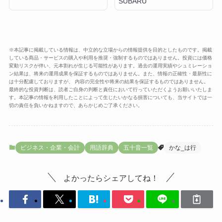
SUBARU
※本記事に掲載している情報は、中立的な立場からの情報提供を目的としたものです。掲載
している商品・サービスの購入や利用を推奨・強制するものではありません。投資には価格
変動リスクが伴い、元本割れが生じる可能性があります。過去の運用実績やシュミレーショ
ン結果は、将来の運用成果を保証するものではありません。また、情報の正確性・最新性に
は十分配慮しておりますが、 内容の完全性や将来の結果を保証するものではありません。
最終的な投資判断は、読者ご自身の判断と責任において行っていただくようお願いいたしま
す。本記事の情報を利用したことによって生じたいかなる損害についても、当サイトでは一
切の責任を負いかねますので、あらかじめご了承ください。
ビジネス・企業・会計
用語辞典
五十音一覧
かな_は行
よかったらシェアしてね！