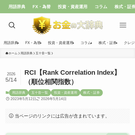
用語辞典
FX・為替
投資・資産運用
コラム
株式・証
用語辞典
FX・為替
投資・資産運用
コラム
株式・証券
クレジ
ホーム
用語辞典
五十音一覧
RCI【Rank Correlation Index】
2026
5/14
（順位相関指数）
用語辞典
五十音一覧
投資・資産運用
株式・証券
2023年5月12日
2026年5月14日
当ページのリンクには広告が含まれています。