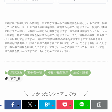
※本記事に掲載している情報は、中立的な立場からの情報提供を目的としたものです。掲載
している商品・サービスの購入や利用を推奨・強制するものではありません。投資には価格
変動リスクが伴い、元本割れが生じる可能性があります。過去の運用実績やシュミレーショ
ン結果は、将来の運用成果を保証するものではありません。また、情報の正確性・最新性に
は十分配慮しておりますが、 内容の完全性や将来の結果を保証するものではありません。
最終的な投資判断は、読者ご自身の判断と責任において行っていただくようお願いいたしま
す。本記事の情報を利用したことによって生じたいかなる損害についても、当サイトでは一
切の責任を負いかねますので、あらかじめご了承ください。
用語辞典
五十音一覧
投資・資産運用
株式・証券
英字_R
よかったらシェアしてね！