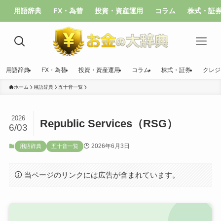
用語辞典
FX・為替
投資・資産運用
コラム
株式・証
用語辞典
FX・為替
投資・資産運用
コラム
株式・証券
クレジ
ホーム
用語辞典
五十音一覧
2026
Republic Services（RSG）
6/03
2026年6月3日
用語辞典
五十音一覧
当ページのリンクには広告が含まれています。