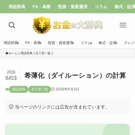
用語辞典
FX・為替
投資・資産運用
コラム
株式・証
用語辞典
FX・為替
投資・資産運用
コラム
株式・証券
クレジ
ホーム
用語辞典
五十音一覧
2026
希薄化（ダイルーション）の計算
6/03
2026年6月3日
用語辞典
五十音一覧
当ページのリンクには広告が含まれています。