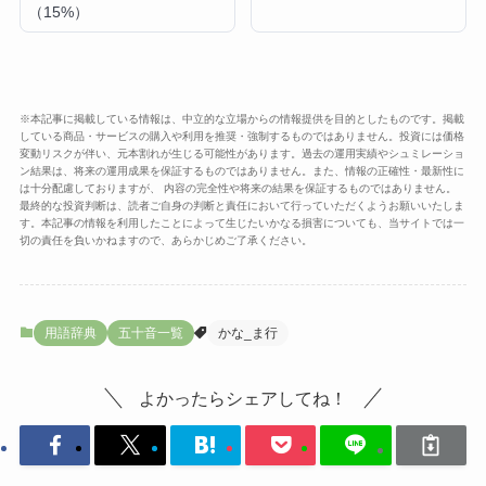
（15%）
※本記事に掲載している情報は、中立的な立場からの情報提供を目的としたものです。掲載
している商品・サービスの購入や利用を推奨・強制するものではありません。投資には価格
変動リスクが伴い、元本割れが生じる可能性があります。過去の運用実績やシュミレーショ
ン結果は、将来の運用成果を保証するものではありません。また、情報の正確性・最新性に
は十分配慮しておりますが、 内容の完全性や将来の結果を保証するものではありません。
最終的な投資判断は、読者ご自身の判断と責任において行っていただくようお願いいたしま
す。本記事の情報を利用したことによって生じたいかなる損害についても、当サイトでは一
切の責任を負いかねますので、あらかじめご了承ください。
用語辞典
五十音一覧
かな_ま行
よかったらシェアしてね！