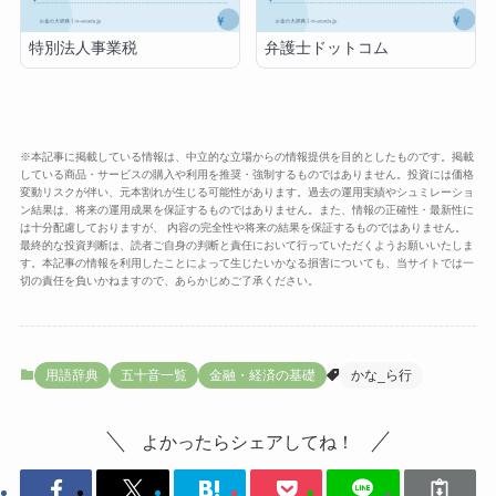
特別法人事業税
弁護士ドットコム
※本記事に掲載している情報は、中立的な立場からの情報提供を目的としたものです。掲載
している商品・サービスの購入や利用を推奨・強制するものではありません。投資には価格
変動リスクが伴い、元本割れが生じる可能性があります。過去の運用実績やシュミレーショ
ン結果は、将来の運用成果を保証するものではありません。また、情報の正確性・最新性に
は十分配慮しておりますが、 内容の完全性や将来の結果を保証するものではありません。
最終的な投資判断は、読者ご自身の判断と責任において行っていただくようお願いいたしま
す。本記事の情報を利用したことによって生じたいかなる損害についても、当サイトでは一
切の責任を負いかねますので、あらかじめご了承ください。
用語辞典
五十音一覧
金融・経済の基礎
かな_ら行
よかったらシェアしてね！