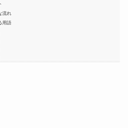
ト
な流れ
る用語