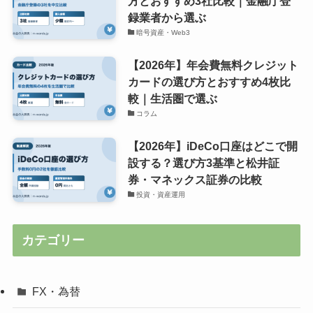
方とおすすめ3社比較｜金融庁登
録業者から選ぶ
暗号資産・Web3
【2026年】年会費無料クレジット
カードの選び方とおすすめ4枚比
較｜生活圏で選ぶ
コラム
【2026年】iDeCo口座はどこで開
設する？選び方3基準と松井証
券・マネックス証券の比較
投資・資産運用
カテゴリー
FX・為替