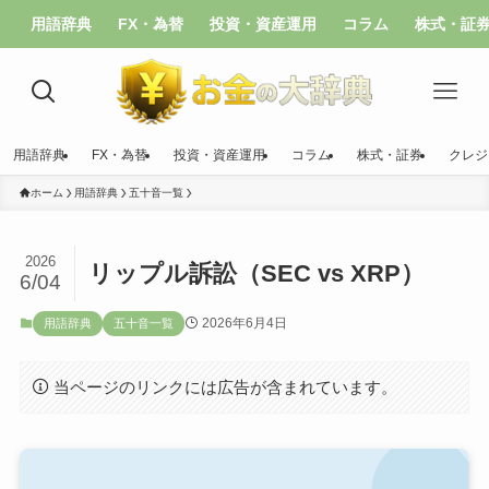
用語辞典
FX・為替
投資・資産運用
コラム
株式・証
用語辞典
FX・為替
投資・資産運用
コラム
株式・証券
クレジ
ホーム
用語辞典
五十音一覧
2026
リップル訴訟（SEC vs XRP）
6/04
2026年6月4日
用語辞典
五十音一覧
当ページのリンクには広告が含まれています。