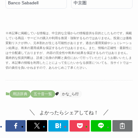
Banco Sabadell
中京圏
※本記事に掲載している情報は、中立的な立場からの情報提供を目的としたものです。掲載
している商品・サービスの購入や利用を推奨・強制するものではありません。投資には価格
変動リスクが伴い、元本割れが生じる可能性があります。過去の運用実績やシュミレーショ
ン結果は、将来の運用成果を保証するものではありません。また、情報の正確性・最新性に
は十分配慮しておりますが、 内容の完全性や将来の結果を保証するものではありません。
最終的な投資判断は、読者ご自身の判断と責任において行っていただくようお願いいたしま
す。本記事の情報を利用したことによって生じたいかなる損害についても、当サイトでは一
切の責任を負いかねますので、あらかじめご了承ください。
用語辞典
五十音一覧
かな_ら行
よかったらシェアしてね！