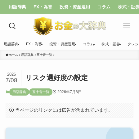
用語辞典
FX・為替
投資・資産運用
コラム
株式・証
用語辞典
FX・為替
投資・資産運用
コラム
株式・証券
クレジ
ホーム
用語辞典
五十音一覧
2026
リスク選好度の設定
7/08
2026年7月8日
用語辞典
五十音一覧
当ページのリンクには広告が含まれています。