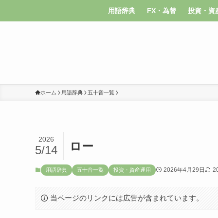
用語辞典
FX・為替
投資・資
ホーム
用語辞典
五十音一覧
2026
ロー
5/14
2026年4月29日
2
用語辞典
五十音一覧
投資・資産運用
当ページのリンクには広告が含まれています。