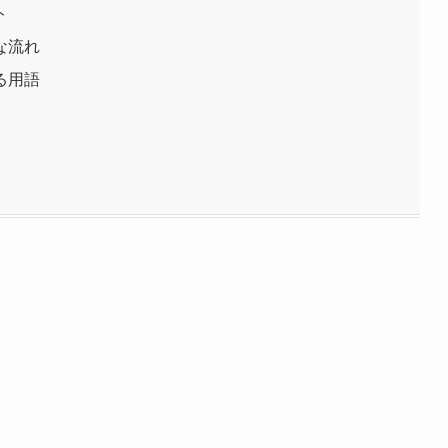
ト
な流れ
る用語