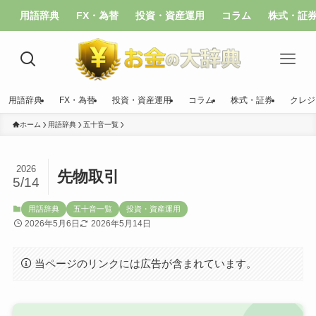
用語辞典
FX・為替
投資・資産運用
コラム
株式・証
用語辞典
FX・為替
投資・資産運用
コラム
株式・証券
クレジ
ホーム
用語辞典
五十音一覧
2026
先物取引
5/14
用語辞典
五十音一覧
投資・資産運用
2026年5月6日
2026年5月14日
当ページのリンクには広告が含まれています。