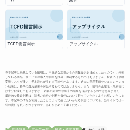
緩和
YTP
TCFD提言開示
アップサイクル
※本記事に掲載している情報は、中立的な立場からの情報提供を目的としたものです。掲載
している商品・サービスの購入や利用を推奨・強制するものではありません。投資には価格
変動リスクが伴い、元本割れが生じる可能性があります。過去の運用実績やシュミレーショ
ン結果は、将来の運用成果を保証するものではありません。また、情報の正確性・最新性に
は十分配慮しておりますが、 内容の完全性や将来の結果を保証するものではありません。
最終的な投資判断は、読者ご自身の判断と責任において行っていただくようお願いいたしま
す。本記事の情報を利用したことによって生じたいかなる損害についても、当サイトでは一
切の責任を負いかねますので、あらかじめご了承ください。
用語辞典
五十音一覧
投資・資産運用
かな_さ行