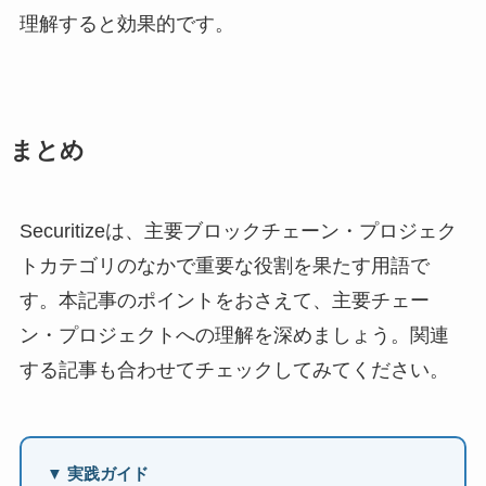
理解すると効果的です。
まとめ
Securitizeは、主要ブロックチェーン・プロジェク
トカテゴリのなかで重要な役割を果たす用語で
す。本記事のポイントをおさえて、主要チェー
ン・プロジェクトへの理解を深めましょう。関連
する記事も合わせてチェックしてみてください。
▼ 実践ガイド