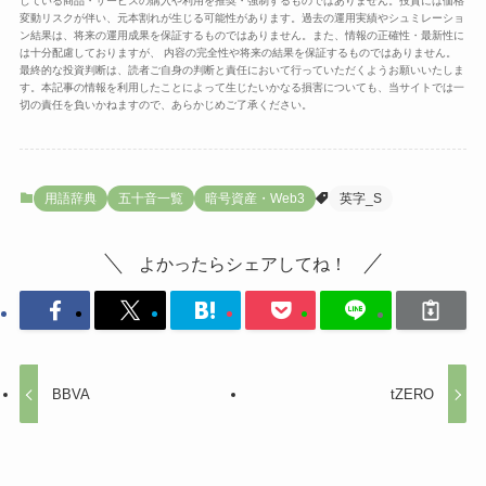
している商品・サービスの購入や利用を推奨・強制するものではありません。投資には価格
変動リスクが伴い、元本割れが生じる可能性があります。過去の運用実績やシュミレーショ
ン結果は、将来の運用成果を保証するものではありません。また、情報の正確性・最新性に
は十分配慮しておりますが、 内容の完全性や将来の結果を保証するものではありません。
最終的な投資判断は、読者ご自身の判断と責任において行っていただくようお願いいたしま
す。本記事の情報を利用したことによって生じたいかなる損害についても、当サイトでは一
切の責任を負いかねますので、あらかじめご了承ください。
用語辞典
五十音一覧
暗号資産・Web3
英字_S
よかったらシェアしてね！
BBVA
tZERO