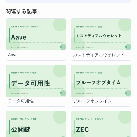
関連する記事
Aave
カストディアルウォレット
データ可用性
プルーフオブタイム