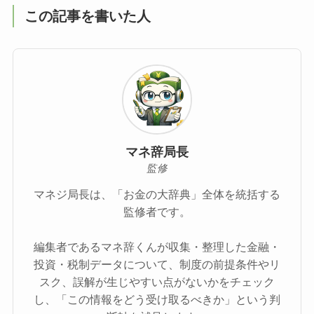
この記事を書いた人
マネ辞局長
監修
マネジ局長は、「お金の大辞典」全体を統括する
監修者です。
編集者であるマネ辞くんが収集・整理した金融・
投資・税制データについて、制度の前提条件やリ
スク、誤解が生じやすい点がないかをチェック
し、「この情報をどう受け取るべきか」という判