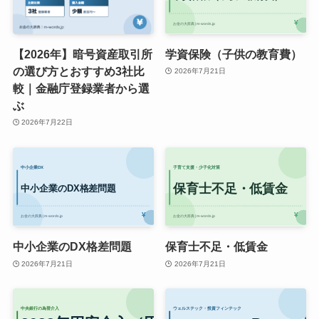
【2026年】暗号資産取引所
学資保険（子供の教育費）
の選び方とおすすめ3社比
2026年7月21日
較｜金融庁登録業者から選
ぶ
2026年7月22日
中小企業のDX格差問題
保育士不足・低賃金
2026年7月21日
2026年7月21日