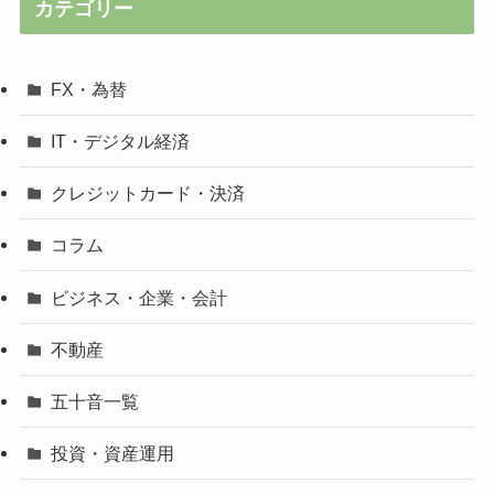
カテゴリー
FX・為替
IT・デジタル経済
クレジットカード・決済
コラム
ビジネス・企業・会計
不動産
五十音一覧
投資・資産運用