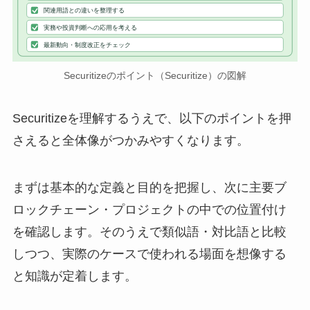
関連用語との違いを整理する
実務や投資判断への応用を考える
最新動向・制度改正をチェック
Securitizeのポイント（Securitize）の図解
Securitizeを理解するうえで、以下のポイントを押
さえると全体像がつかみやすくなります。
まずは基本的な定義と目的を把握し、次に主要ブ
ロックチェーン・プロジェクトの中での位置付け
を確認します。そのうえで類似語・対比語と比較
しつつ、実際のケースで使われる場面を想像する
と知識が定着します。