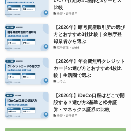
いい？仕組みの理解と3サービス
比較
投資・資産運用
【2026年】暗号資産取引所の選び
方とおすすめ3社比較｜金融庁登
録業者から選ぶ
暗号資産・Web3
【2026年】年会費無料クレジット
カードの選び方とおすすめ4枚比
較｜生活圏で選ぶ
コラム
【2026年】iDeCo口座はどこで開
設する？選び方3基準と松井証
券・マネックス証券の比較
投資・資産運用