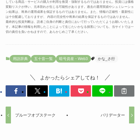
している商品・サービスの購入や利用を推奨・強制するものではありません。投資には価格
変動リスクが伴い、元本割れが生じる可能性があります。過去の運用実績やシュミレーショ
ン結果は、将来の運用成果を保証するものではありません。また、情報の正確性・最新性に
は十分配慮しておりますが、 内容の完全性や将来の結果を保証するものではありません。
最終的な投資判断は、読者ご自身の判断と責任において行っていただくようお願いいたしま
す。本記事の情報を利用したことによって生じたいかなる損害についても、当サイトでは一
切の責任を負いかねますので、あらかじめご了承ください。
用語辞典
五十音一覧
暗号資産・Web3
かな_さ行
よかったらシェアしてね！
プルーフオブステーク
バリデーター