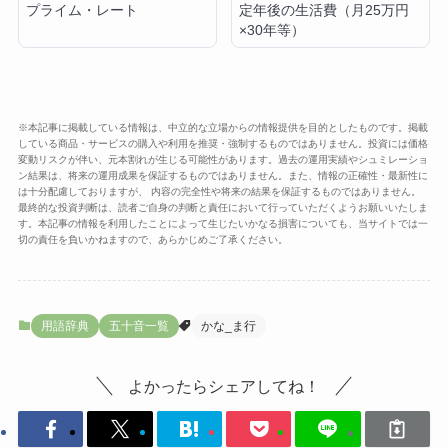
プライム・レート
定年後の生活費（月25万円
×30年等）
※本記事に掲載している情報は、中立的な立場からの情報提供を目的としたものです。掲載
している商品・サービスの購入や利用を推奨・強制するものではありません。投資には価格
変動リスクが伴い、元本割れが生じる可能性があります。過去の運用実績やシュミレーショ
ン結果は、将来の運用成果を保証するものではありません。また、情報の正確性・最新性に
は十分配慮しておりますが、 内容の完全性や将来の結果を保証するものではありません。
最終的な投資判断は、読者ご自身の判断と責任において行っていただくようお願いいたしま
す。本記事の情報を利用したことによって生じたいかなる損害についても、当サイトでは一
切の責任を負いかねますので、あらかじめご了承ください。
用語辞典
五十音一覧
かな_ま行
よかったらシェアしてね！