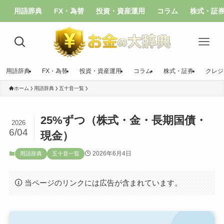
用語辞典
FX・為替
投資・資産運用
コラム
株式・証
用語辞典
FX・為替
投資・資産運用
コラム
株式・証券
クレジ
ホーム
用語辞典
五十音一覧
25%ずつ（株式・金・長期国債・
2026
6/04
現金）
2026年6月4日
用語辞典
五十音一覧
当ページのリンクには広告が含まれています。