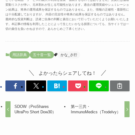
変動リスクが伴い、元本割れが生じる可能性があります。過去の運用実績やシュミレーショ
ン結果は、将来の運用成果を保証するものではありません。また、情報の正確性・最新性に
は十分配慮しておりますが、 内容の完全性や将来の結果を保証するものではありません。
最終的な投資判断は、読者ご自身の判断と責任において行っていただくようお願いいたしま
す。本記事の情報を利用したことによって生じたいかなる損害についても、当サイトでは一
切の責任を負いかねますので、あらかじめご了承ください。
用語辞典
五十音一覧
かな_さ行
よかったらシェアしてね！
SDOW（ProShares
第一三共・
UltraPro Short Dow30）
ImmunoMedics（Trodelvy）