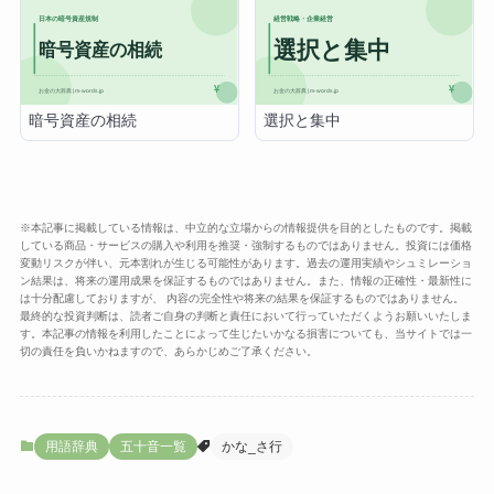
暗号資産の相続
選択と集中
※本記事に掲載している情報は、中立的な立場からの情報提供を目的としたものです。掲載
している商品・サービスの購入や利用を推奨・強制するものではありません。投資には価格
変動リスクが伴い、元本割れが生じる可能性があります。過去の運用実績やシュミレーショ
ン結果は、将来の運用成果を保証するものではありません。また、情報の正確性・最新性に
は十分配慮しておりますが、 内容の完全性や将来の結果を保証するものではありません。
最終的な投資判断は、読者ご自身の判断と責任において行っていただくようお願いいたしま
す。本記事の情報を利用したことによって生じたいかなる損害についても、当サイトでは一
切の責任を負いかねますので、あらかじめご了承ください。
用語辞典
五十音一覧
かな_さ行