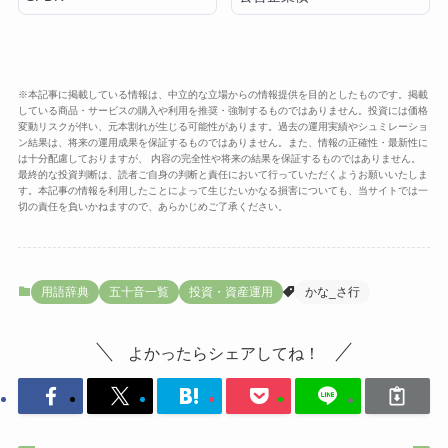
※本記事に掲載している情報は、中立的な立場からの情報提供を目的としたものです。掲載
している商品・サービスの購入や利用を推奨・強制するものではありません。投資には価格
変動リスクが伴い、元本割れが生じる可能性があります。過去の運用実績やシュミレーショ
ン結果は、将来の運用成果を保証するものではありません。また、情報の正確性・最新性に
は十分配慮しておりますが、 内容の完全性や将来の結果を保証するものではありません。
最終的な投資判断は、読者ご自身の判断と責任において行っていただくようお願いいたしま
す。本記事の情報を利用したことによって生じたいかなる損害についても、当サイトでは一
切の責任を負いかねますので、あらかじめご了承ください。
用語辞典
五十音一覧
投資・資産運用
かな_さ行
よかったらシェアしてね！