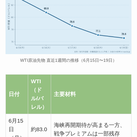
WTI原油先物 直近1週間の推移（6月15日〜19日）
WTI
（ド
日付
主要材料
ル/バ
レル）
6月15
海峡再開期待が高まる一方、
日
約83.0
戦争プレミアムは一部残存