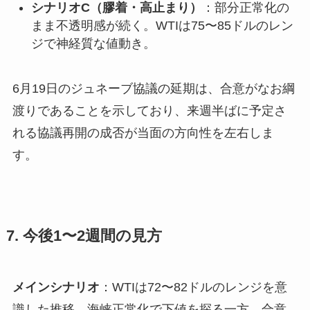
シナリオC（膠着・高止まり）
：部分正常化の
まま不透明感が続く。WTIは75〜85ドルのレン
ジで神経質な値動き。
6月19日のジュネーブ協議の延期は、合意がなお綱
渡りであることを示しており、来週半ばに予定さ
れる協議再開の成否が当面の方向性を左右しま
す。
7. 今後1〜2週間の見方
メインシナリオ
：WTIは72〜82ドルのレンジを意
識した推移。海峡正常化で下値を探る一方、合意