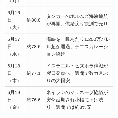
（月）
6月16
タンカーのホルムズ海峡通航
日
約80.8
が再開、供給戻り観測で売り
（火）
6月17
海峡を一晩あたり1,200万バレ
日
約78.6
ル超が通過、デエスカレーシ
（水）
ョン継続
6月18
イスラエル・ヒズボラ停戦が
日
約77.1
翌日発効へ、週間で数カ月ぶ
（木）
りの大幅安
6月19
米イランのジュネーブ協議が
日
約76.6
突然延期され小幅に下げ渋
（金）
り、週間では約8%安