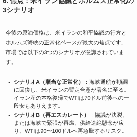
6. 焦点：米イラン協議とホルムズ正常化の
3シナリオ
今後の原油価格は、米イランの和平協議の行方と
ホルムズ海峡の正常化ペースが最大の焦点です。
市場では以下の3つのシナリオが意識されていま
す。
シナリオA（順当な正常化）
：海峡通航が順調
に回復し、米イランの暫定合意が署名に至る。
イラン産の本格復帰でWTIは70ドル前後への一
段安もありえます。
シナリオB（再エスカレート）
：協議が決裂、
または海峡で緊張が再燃。供給途絶懸念が戻
り、WTIは90〜100ドルへ再急騰するリスク。