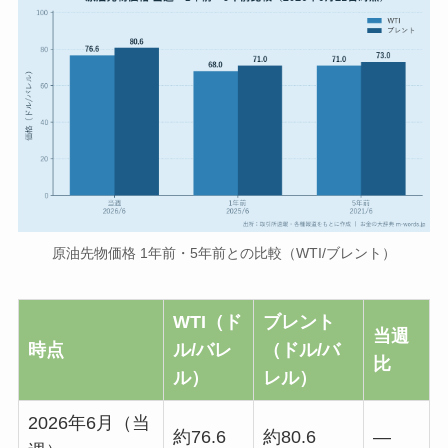
原油先物価格 1年前・5年前との比較（WTI/ブレント）
WTI（ド
ブレント
当週
時点
ル/バレ
（ドル/バ
比
ル）
レル）
2026年6月（当
約76.6
約80.6
―