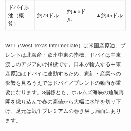
ドバイ原
約▲6ド
油（概
約79ドル
▲約45ドル
ル
算）
WTI（West Texas Intermediate）は米国産原油、ブ
レントは北海産・欧州中東の指標、ドバイは中東
渡しのアジア向け指標です。日本が輸入する中東
産原油はドバイに連動するため、家計・産業への
影響を見るうえではドバイ／ブレントの動向が重
要になります。3指標とも、ホルムズ海峡の通航再
開を織り込んで春の高値から大幅に水準を切り下
げ、足元は戦争プレミアムの巻き戻し局面にあり
ます。