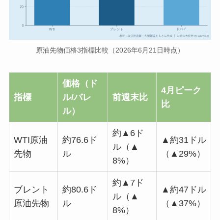
原油先物価格3指標比較（2026年6月21日時点）
価格（ド
4月ピーク
指標
ル/バレ
前週末比
比
ル）
約▲6ド
WTI原油
約76.6ド
▲約31ドル
ル（▲
先物
ル
（▲29%）
8%）
約▲7ド
ブレント
約80.6ド
▲約47ドル
ル（▲
原油先物
ル
（▲37%）
8%）