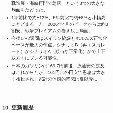
戦進展・海峡再開で急落、という3つの大きな
局面をたどった。
1年前比で約+13%、5年前比で約+8%と小幅高
にとどまる一方、2026年4月のピークからは約3
割安。戦争プレミアムの巻き戻し局面。
今後1〜2週間は米イラン協議とホルムズ正常化
ペースが最大の焦点。シナリオB（再エスカレ
ート）かシナリオA（順当な正常化）かで上下
双方向にブレる可能性。
日本のガソリンは169.7円前後。原油安の波及
はこれからだが、161円台の円安で恩恵は大き
く相殺され、家計の体感的軽減は夏以降に。
10. 更新履歴