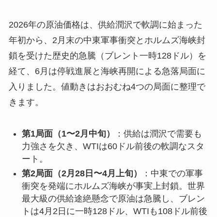
2026年の原油価格は、供給潤沢で軟調に始まった
年初から、2月末の中東軍事衝突とホルムズ海峡封
鎖を受けた歴史的急騰（ブレント一時128ドル）を
経て、6月は停戦進展と海峡再開による急落局面に
入りました。値動きはおおむね4つの局面に整理で
きます。
第1局面（1〜2月中旬）
：供給は潤沢で需要も
力強さを欠き、WTIは60ドル前後の軟調なスタ
ート。
第2局面（2月28日〜4月上旬）
：中東での軍事
衝突を発端にホルムズ海峡が事実上封鎖。世界
最大級の供給途絶懸念で原油は急騰し、ブレン
トは4月2日に一時128ドル、WTIも108ドル前後