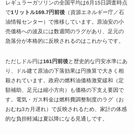
レギュラーガソリンの全国平均は6月15日調査時点
で
1リットル169.7円前後
（資源エネルギー庁／石
油情報センター）で推移しています。原油安の小
売価格への波及には数週間のラグがあり、足元の
急落分が本格的に反映されるのはこれからです。
ただしドル円は
161円前後
と歴史的な円安水準にあ
り、ドル建て原油の下落効果は円換算で大きく相
殺されています。政府の燃料油価格激変緩和（定
額補助、足元は縮小方向）も価格の下支え要因で
す。電気・ガス料金は燃料費調整制度のラグ（お
おむね3カ月遅れ）で反映されるため、家計の体感
的な負担軽減は夏以降になる見通しです。