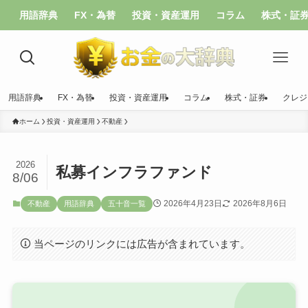
用語辞典
FX・為替
投資・資産運用
コラム
株式・証
用語辞典
FX・為替
投資・資産運用
コラム
株式・証券
クレジ
ホーム
投資・資産運用
不動産
2026
私募インフラファンド
8/06
2026年4月23日
2026年8月6日
不動産
用語辞典
五十音一覧
当ページのリンクには広告が含まれています。